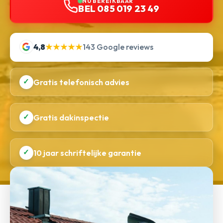
NU BEREIKBAAR
BEL 085 019 23 49
4,8
★★★★★
143 Google reviews
✓
Gratis telefonisch advies
✓
Gratis dakinspectie
✓
10 jaar schriftelijke garantie