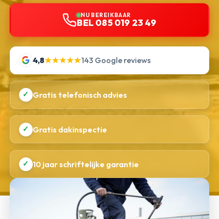
NU BEREIKBAAR
BEL 085 019 23 49
4,8
★★★★★
143 Google reviews
✓
Gratis telefonisch advies
✓
Gratis dakinspectie
✓
10 jaar schriftelijke garantie