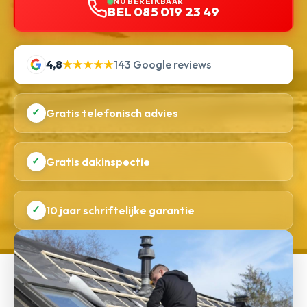
NU BEREIKBAAR
BEL 085 019 23 49
4,8
★★★★★
143 Google reviews
✓
Gratis telefonisch advies
✓
Gratis dakinspectie
✓
10 jaar schriftelijke garantie