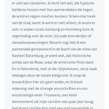
er zelf aan sleutelen. Je kent het wel, die typische
Gelderse huizen met hun pannendaken die tegen
de wind en regen moeten kunnen. Ik ken elke hoek
van de stad, want ik werk er niet alleen, ik woon er
ook. In wijken zoals Aalsburg en Homberg kom ik
regelmatig over de vloer, bij oude boerderijen of
nieuwbouwwoningen. Recent nog heb ik een
pannendak gerepareerd in de buurt van de ruïne van
Kasteel Batenburg, je weet wel, dat historische
plekje aan de Maas, waar de wind soms flink raast.
En in Valendonk, met al die rijtjeshuizen, zie je vaak
lekkages door de lokale kleigrond. Ik snap de
bouwstijlen hier als geen ander, en ik houd
rekening met de strenge voorschriften en ons
wisselvallige weer. Trouwens, een klein
leermoment uit mijn carrière: een paar jaar terug
had ik een lastige klus met een oud pannendak in