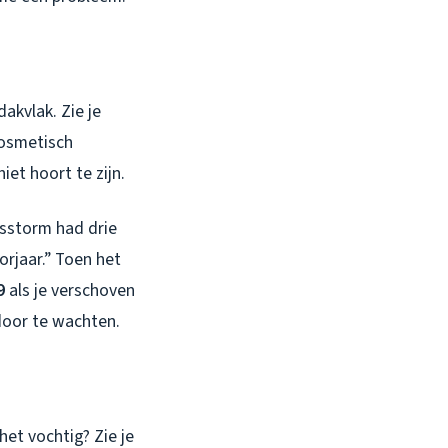
dakvlak. Zie je
cosmetisch
et hoort te zijn.
rsstorm had drie
orjaar.” Toen het
9
als je verschoven
 door te wachten.
het vochtig? Zie je