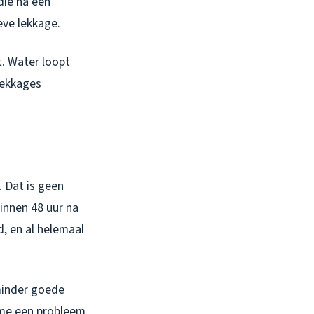
die na een
eve lekkage.
t. Water loopt
lekkages
. Dat is geen
Binnen 48 uur na
, en al helemaal
minder goede
time een probleem.