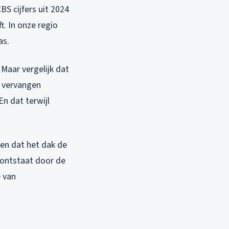
CBS cijfers uit 2024
. In onze regio
as.
 Maar vergelijk dat
e vervangen
n dat terwijl
sen dat het dak de
s ontstaat door de
e van