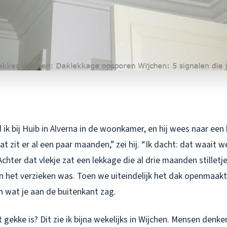
ik bij Huib in Alverna in de woonkamer, en hij wees naar een k
t zit er al een paar maanden,” zei hij. “Ik dacht: dat waait w
chter dat vlekje zat een lekkage die al drie maanden stilletje
n het verzieken was. Toen we uiteindelijk het dak openmaak
an wat je aan de buitenkant zag.
 gekke is? Dit zie ik bijna wekelijks in Wijchen. Mensen denk