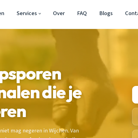
en
Services
Over
FAQ
Blogs
Cont
psporen
nalen die je
eren
niet mag negeren in Wijchen. Van