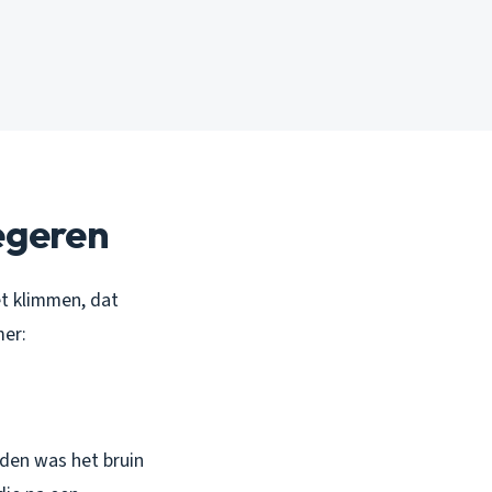
negeren
et klimmen, dat
mer:
nden was het bruin