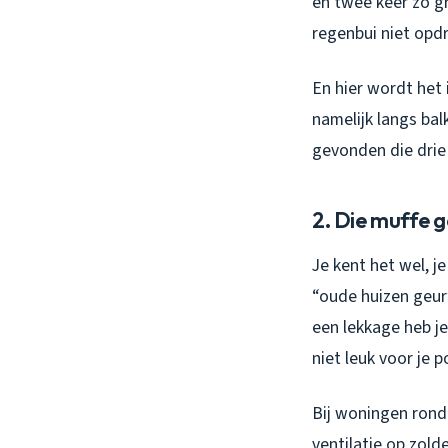
en twee keer zo gr
regenbui niet opd
En hier wordt het 
namelijk langs ba
gevonden die drie
2. Die muffe 
Je kent het wel, j
“oude huizen geur”
een lekkage heb j
niet leuk voor je
Bij woningen rond
ventilatie op zolde