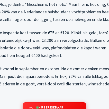
 Plus, je denkt: “Misschien is het niets.” Maar hier is het ding, 
im 20% van de Nederlandse huishoudens vochtproblemen heeft
ge zelfs hoger door de ligging tussen de snelwegen en de Ma
e inspectie kost tussen de €75 en €120. Klinkt als geld, toch?
uiteindelijk kwijt was: €3.200 aan vervolgschade. Balken di
solatie die doorweekt was, plafondplaten die kapot waren. E
oud hem hooguit €400 had gekost.
dit vooral in september en oktober. Na de zomer denken men
Maar juist die najaarsperiode is kritiek, 72% van alle lekkage
Bladeren in de goot, vorst-dooi cycli die starten, windschad
NU BEREIKBAAR