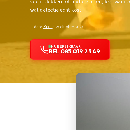
vochtplekken tot muffe geuren, leer wannee
wat detectie echt kost.
door
Kees
· 25 oktober 2025
NU BEREIKBAAR
BEL 085 019 23 49