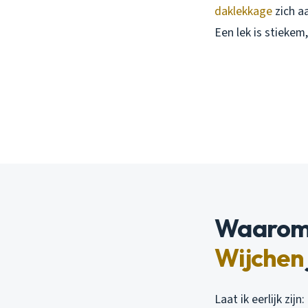
daklekkage
zich a
Een lek is stieke
Waarom
Wijchen
Laat ik eerlijk zi