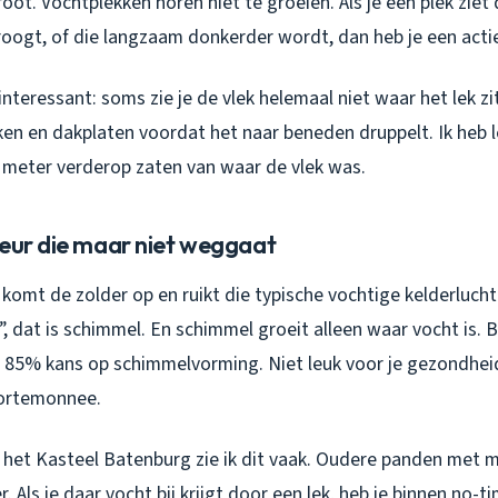
oot. Vochtplekken horen niet te groeien. Als je een plek ziet 
roogt, of die langzaam donkerder wordt, dan heb je een acti
interessant: soms zie je de vlek helemaal niet waar het lek zi
lken en dakplaten voordat het naar beneden druppelt. Ik heb 
 meter verderop zaten van waar de vlek was.
geur die maar niet weggaat
e komt de zolder op en ruikt die typische vochtige kelderlucht
, dat is schimmel. En schimmel groeit alleen waar vocht is. 
e 85% kans op schimmelvorming. Niet leuk voor je gezondheid
 portemonnee.
 het Kasteel Batenburg zie ik dit vaak. Oudere panden met 
r. Als je daar vocht bij krijgt door een lek, heb je binnen no-