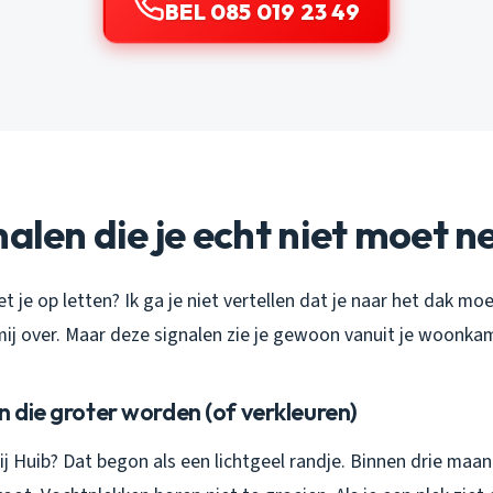
BEL 085 019 23 49
nalen die je echt niet moet 
 je op letten? Ik ga je niet vertellen dat je naar het dak mo
 mij over. Maar deze signalen zie je gewoon vanuit je woonka
n die groter worden (of verkleuren)
bij Huib? Dat begon als een lichtgeel randje. Binnen drie maa