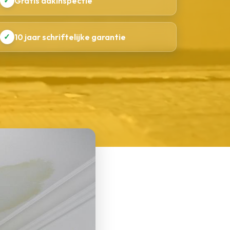
✓
Gratis dakinspectie
✓
10 jaar schriftelijke garantie