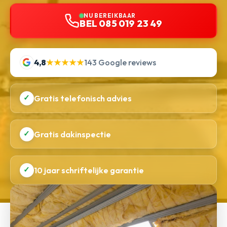
NU BEREIKBAAR
BEL 085 019 23 49
4,8
★★★★★
143 Google reviews
✓
Gratis telefonisch advies
✓
Gratis dakinspectie
✓
10 jaar schriftelijke garantie